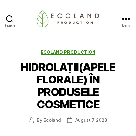
Search
Menu
Ecoland
Production
-
Blog
Categories
ECOLAND PRODUCTION
HIDROLAȚII(APELE
FLORALE) ÎN
PRODUSELE
COSMETICE
By
Ecoland
August 7, 2023
Post
Post
author
date