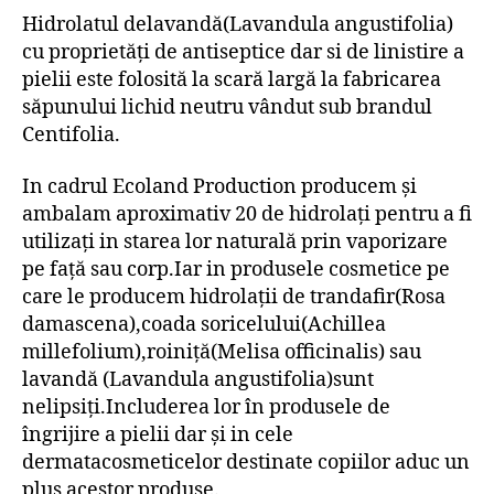
Hidrolatul delavandă(Lavandula angustifolia)
cu proprietăți de antiseptice dar si de linistire a
pielii este folosită la scară largă la fabricarea
săpunului lichid neutru vândut sub brandul
Centifolia.
In cadrul Ecoland Production producem și
ambalam aproximativ 20 de hidrolați pentru a fi
utilizați in starea lor naturală prin vaporizare
pe față sau corp.Iar in produsele cosmetice pe
care le producem hidrolații de trandafir(Rosa
damascena),coada soricelului(Achillea
millefolium),roiniță(Melisa officinalis) sau
lavandă (Lavandula angustifolia)sunt
nelipsiți.Includerea lor în produsele de
îngrijire a pielii dar și in cele
dermatacosmeticelor destinate copiilor aduc un
plus acestor produse.