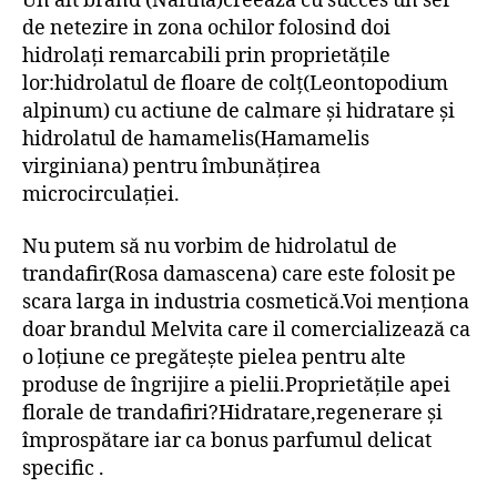
Un alt brand (Naftha)creează cu succes un ser
de netezire in zona ochilor folosind doi
hidrolați remarcabili prin proprietățile
lor:hidrolatul de floare de colț(Leontopodium
alpinum) cu actiune de calmare și hidratare și
hidrolatul de hamamelis(Hamamelis
virginiana) pentru îmbunățirea
microcirculației.
Nu putem să nu vorbim de hidrolatul de
trandafir(Rosa damascena) care este folosit pe
scara larga in industria cosmetică.Voi menționa
doar brandul Melvita care il comercializează ca
o loțiune ce pregătește pielea pentru alte
produse de îngrijire a pielii.Proprietățile apei
florale de trandafiri?Hidratare,regenerare și
împrospătare iar ca bonus parfumul delicat
specific .