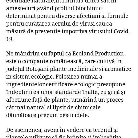
esentiale naturale,in formulă unică sau in
amestecuri,având profilul biochimic
determinat pentru diverse afectiuni si formule
pentru curătarea aerului de virusi sau ca
măsură de preventie împotriva virusului Covid
19.
Ne mândrim cu faptul că Ecoland Production
este o companie românească, care cultivă in
județul Botoșani plante medicinale si aromatice
in sistem ecologic. Folosirea numai a
ingredientelor certificare ecologic presupune
îndeplinirea unor standarde înalte, cu grijă și
afectiune față de plante, urmărind un proces
cât mai natural și lipsit de chimicale
dăunătoare precum pesticidele.
De asemenea, avem în vedere ca terenul şi
plantele utilizate să fie hrănite și îmbogățite