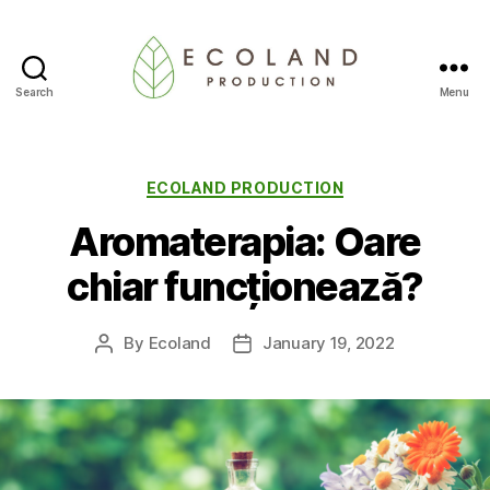
Search
Menu
Ecoland
Production
-
Blog
Categories
ECOLAND PRODUCTION
Aromaterapia: Oare
chiar funcționează?
By
Ecoland
January 19, 2022
Post
Post
author
date