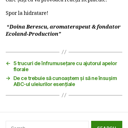
Spor la hidratare!
“
Doina Berescu, aromaterapeut & fondator
Ecoland-Production”
←
5 trucuri de înfrumusețare cu ajutorul apelor
florale
→
De ce trebuie să cunoaștem și să ne însușim
ABC-ul uleiurilor esențiale
Search