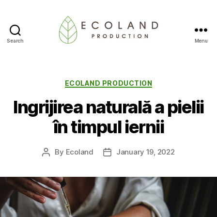
Search
Menu
Ecoland
Production
-
Blog
Categories
ECOLAND PRODUCTION
Ingrijirea naturală a pielii
în timpul iernii
By
Ecoland
January 19, 2022
Post
Post
author
date