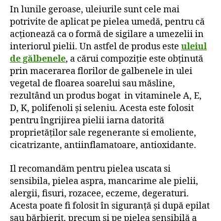
In lunile geroase, uleiurile sunt cele mai
potrivite de aplicat pe pielea umedă, pentru că
acționează ca o formă de sigilare a umezelii in
interiorul pielii. Un astfel de produs este
uleiul
de gălbenele
, a cărui compoziție este obținută
prin macerarea florilor de galbenele in ulei
vegetal de floarea soarelui sau măsline,
rezultând un produs bogat in vitaminele A, E,
D, K, polifenoli și seleniu. Acesta este folosit
pentru îngrijirea pielii iarna datorită
proprietăților sale regenerante si emoliente,
cicatrizante, antiinflamatoare, antioxidante.
Il recomandăm pentru pielea uscata si
sensibila, pielea aspra, mancarime ale pielii,
alergii, fisuri, rozacee, eczeme, degeraturi.
Acesta poate fi folosit în siguranță și după epilat
sau bărbierit, precum și pe pielea sensibilă a