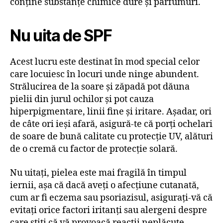
conține substanțe chimice dure și parfumuri.
Nu uita de SPF
Acest lucru este destinat în mod special celor
care locuiesc în locuri unde ninge abundent.
Strălucirea de la soare și zăpadă pot dăuna
pielii din jurul ochilor și pot cauza
hiperpigmentare, linii fine și iritare. Așadar, ori
de câte ori ieși afară, asigură-te că porți ochelari
de soare de bună calitate cu protecție UV, alături
de o cremă cu factor de protecție solară.
Nu uitați, pielea este mai fragilă în timpul
iernii, așa că dacă aveți o afecțiune cutanată,
cum ar fi eczema sau psoriazisul, asigurați-vă că
evitați orice factori iritanți sau alergeni despre
care știți că vă provoacă reacții neplăcute.