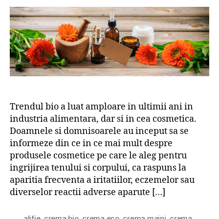
Trendul bio a luat amploare in ultimii ani in
industria alimentara, dar si in cea cosmetica.
Doamnele si domnisoarele au inceput sa se
informeze din ce in ce mai mult despre
produsele cosmetice pe care le aleg pentru
ingrijirea tenului si corpului, ca raspuns la
aparitia frecventa a iritatiilor, eczemelor sau
diverselor reactii adverse aparute […]
alifie
,
crema bio
,
crema eco
,
crema maini
,
crema