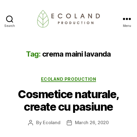
Search
Menu
Ecoland
Production
-
Blog
Tag:
crema maini lavanda
Categories
ECOLAND PRODUCTION
Cosmetice naturale,
create cu pasiune
By
Ecoland
March 26, 2020
Post
Post
author
date