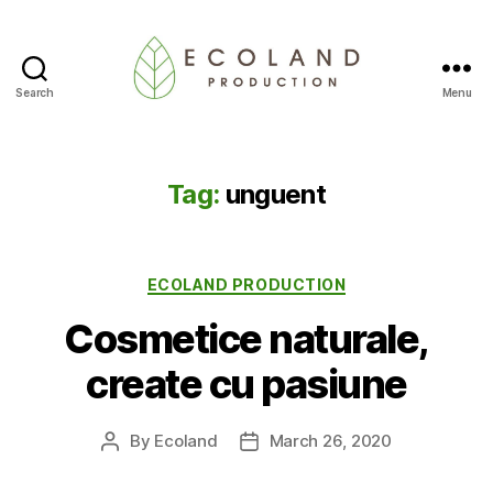
Search
Menu
Ecoland
Production
-
Blog
Tag:
unguent
Categories
ECOLAND PRODUCTION
Cosmetice naturale,
create cu pasiune
By
Ecoland
March 26, 2020
Post
Post
author
date