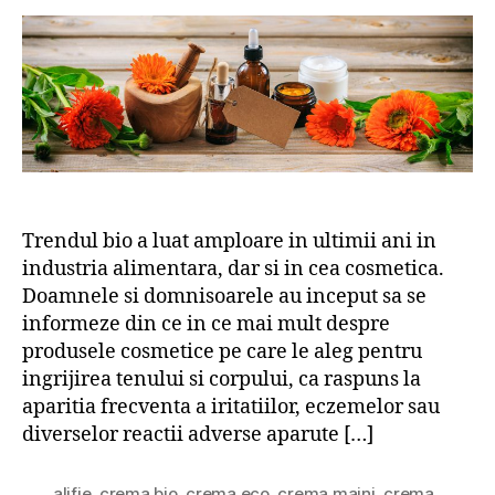
Trendul bio a luat amploare in ultimii ani in
industria alimentara, dar si in cea cosmetica.
Doamnele si domnisoarele au inceput sa se
informeze din ce in ce mai mult despre
produsele cosmetice pe care le aleg pentru
ingrijirea tenului si corpului, ca raspuns la
aparitia frecventa a iritatiilor, eczemelor sau
diverselor reactii adverse aparute […]
alifie
,
crema bio
,
crema eco
,
crema maini
,
crema