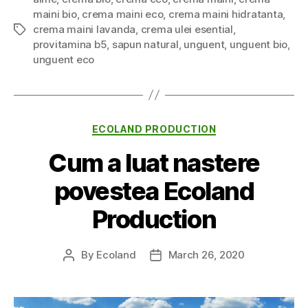
maini bio
,
crema maini eco
,
crema maini hidratanta
,
crema maini lavanda
,
crema ulei esential
,
Tags
provitamina b5
,
sapun natural
,
unguent
,
unguent bio
,
unguent eco
Categories
ECOLAND PRODUCTION
Cum a luat nastere
povestea Ecoland
Production
By
Ecoland
March 26, 2020
Post
Post
author
date