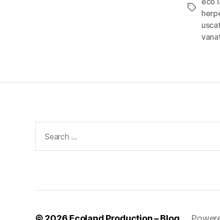
eco 
Tags
herp
usca
vanat
Search
for:
© 2026
Ecoland Production – Blog
Powere