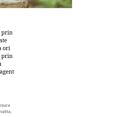
 prin
ate
a ori
e prin
u
 agent
rsura
atita
,