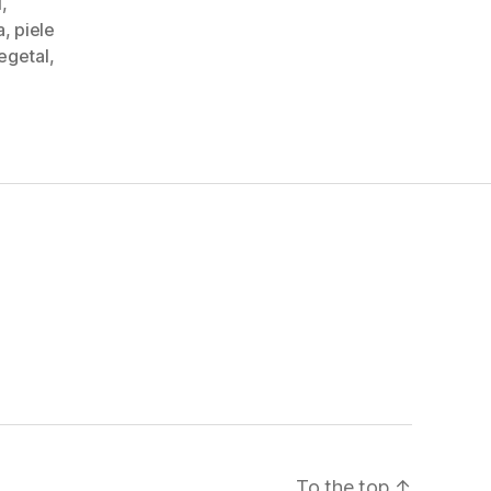
i
,
a
,
piele
vegetal
,
To the top
↑