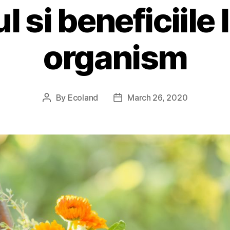
 si beneficiile 
organism
By
Ecoland
March 26, 2020
Post
Post
author
date