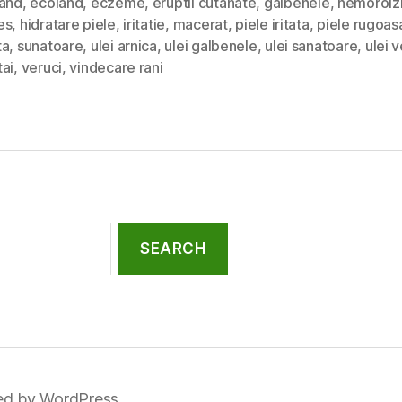
land
,
ecoland
,
eczeme
,
eruptii cutanate
,
galbenele
,
hemoroiz
es
,
hidratare piele
,
iritatie
,
macerat
,
piele iritata
,
piele rugoas
ta
,
sunatoare
,
ulei arnica
,
ulei galbenele
,
ulei sanatoare
,
ulei 
ai
,
veruci
,
vindecare rani
d by WordPress