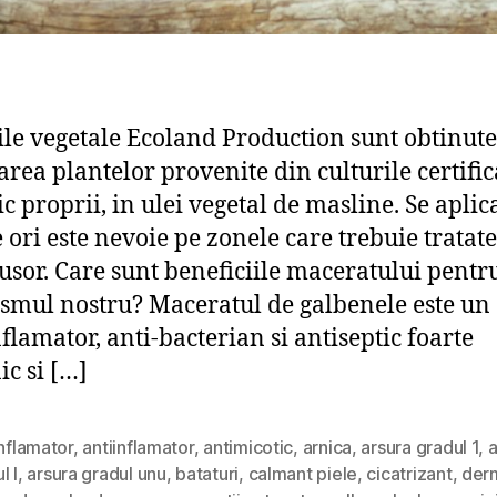
ile vegetale Ecoland Production sunt obtinute
rea plantelor provenite din culturile certific
c proprii, in ulei vegetal de masline. Se aplic
e ori este nevoie pe zonele care trebuie tratat
usor. Care sunt beneficiile maceratului pentr
smul nostru? Maceratul de galbenele este un
nflamator, anti-bacterian si antiseptic foarte
ic si […]
inflamator
,
antiinflamator
,
antimicotic
,
arnica
,
arsura gradul 1
,
a
l I
,
arsura gradul unu
,
bataturi
,
calmant piele
,
cicatrizant
,
derm