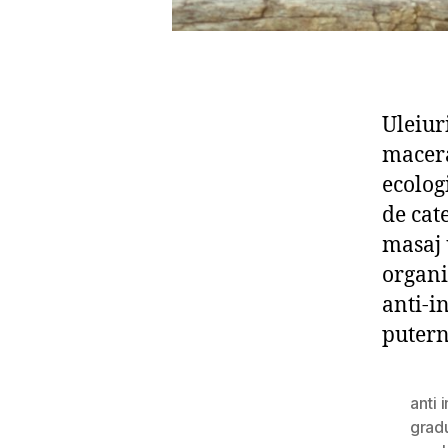
Uleiur
macera
ecologi
de cat
masaj 
organi
anti-i
putern
anti 
gradu