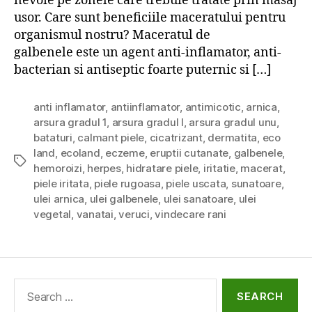
nevoie pe zonele care trebuie tratate prin masaj
usor. Care sunt beneficiile maceratului pentru
organismul nostru? Maceratul de
galbenele este un agent anti-inflamator, anti-
bacterian si antiseptic foarte puternic si […]
anti inflamator
,
antiinflamator
,
antimicotic
,
arnica
,
arsura gradul 1
,
arsura gradul I
,
arsura gradul unu
,
bataturi
,
calmant piele
,
cicatrizant
,
dermatita
,
eco
land
,
ecoland
,
eczeme
,
eruptii cutanate
,
galbenele
,
Tags
hemoroizi
,
herpes
,
hidratare piele
,
iritatie
,
macerat
,
piele iritata
,
piele rugoasa
,
piele uscata
,
sunatoare
,
ulei arnica
,
ulei galbenele
,
ulei sanatoare
,
ulei
vegetal
,
vanatai
,
veruci
,
vindecare rani
Search
for: