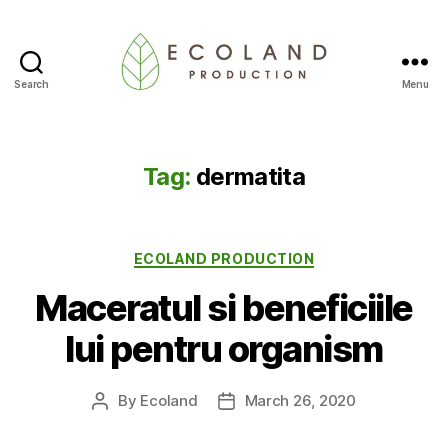
Search
Menu
Ecoland
Production
-
Blog
Tag:
dermatita
Categories
ECOLAND PRODUCTION
Maceratul si beneficiile
lui pentru organism
By
Ecoland
March 26, 2020
Post
Post
author
date