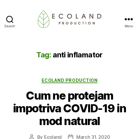
Search
Menu
Ecoland
Production
-
Blog
Tag:
anti inflamator
Categories
ECOLAND PRODUCTION
Cum ne protejam
impotriva COVID-19 in
mod natural
By
Ecoland
March 31, 2020
Post
Post