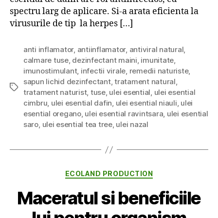
spectru larg de aplicare. Si-a arata eficienta la
virusurile de tip la herpes […]
anti inflamator
,
antiinflamator
,
antiviral natural
,
calmare tuse
,
dezinfectant maini
,
imunitate
,
imunostimulant
,
infectii virale
,
remedii naturiste
,
sapun lichid dezinfectant
,
tratament natural
,
Tags
tratament naturist
,
tuse
,
ulei esential
,
ulei esential
cimbru
,
ulei esential dafin
,
ulei esential niauli
,
ulei
esential oregano
,
ulei esential ravintsara
,
ulei esential
saro
,
ulei esential tea tree
,
ulei nazal
Categories
ECOLAND PRODUCTION
Maceratul si beneficiile
lui pentru organism