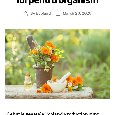
By
Ecoland
March 26, 2020
Post
Post
author
date
Uleiurile vegetale Ecoland Production sunt