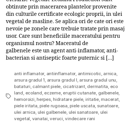
obtinute prin macerarea plantelor provenite
din culturile certificate ecologic proprii, in ulei
vegetal de masline. Se aplica ori de cate ori este
nevoie pe zonele care trebuie tratate prin masaj
usor. Care sunt beneficiile maceratului pentru
organismul nostru? Maceratul de
galbenele este un agent anti-inflamator, anti-
bacterian si antiseptic foarte puternic si […]
anti inflamator
,
antiinflamator
,
antimicotic
,
arnica
,
arsura gradul 1
,
arsura gradul I
,
arsura gradul unu
,
bataturi
,
calmant piele
,
cicatrizant
,
dermatita
,
eco
land
,
ecoland
,
eczeme
,
eruptii cutanate
,
galbenele
,
Tags
hemoroizi
,
herpes
,
hidratare piele
,
iritatie
,
macerat
,
piele iritata
,
piele rugoasa
,
piele uscata
,
sunatoare
,
ulei arnica
,
ulei galbenele
,
ulei sanatoare
,
ulei
vegetal
,
vanatai
,
veruci
,
vindecare rani