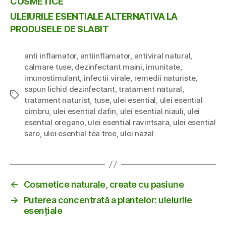
COSMETICE
ULEIURILE ESENTIALE ALTERNATIVA LA
PRODUSELE DE SLABIT
anti inflamator
,
antiinflamator
,
antiviral natural
,
calmare tuse
,
dezinfectant maini
,
imunitate
,
imunostimulant
,
infectii virale
,
remedii naturiste
,
sapun lichid dezinfectant
,
tratament natural
,
Tags
tratament naturist
,
tuse
,
ulei esential
,
ulei esential
cimbru
,
ulei esential dafin
,
ulei esential niauli
,
ulei
esential oregano
,
ulei esential ravintsara
,
ulei esential
saro
,
ulei esential tea tree
,
ulei nazal
←
Cosmetice naturale, create cu pasiune
→
Puterea concentrată a plantelor: uleiurile
esențiale