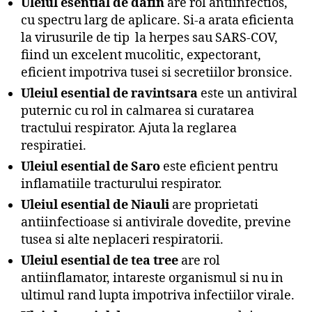
Uleiul esential de dafin
are rol antiinfectios,
cu spectru larg de aplicare. Si-a arata eficienta
la virusurile de tip la herpes sau SARS-COV,
fiind un excelent mucolitic, expectorant,
eficient impotriva tusei si secretiilor bronsice.
Uleiul esential de ravintsara
este un antiviral
puternic cu rol in calmarea si curatarea
tractului respirator. Ajuta la reglarea
respiratiei.
Uleiul esential de Saro
este eficient pentru
inflamatiile tracturului respirator.
Uleiul esential de Niauli
are proprietati
antiinfectioase si antivirale dovedite, previne
tusea si alte neplaceri respiratorii.
Uleiul esential de tea tree
are rol
antiinflamator, intareste organismul si nu in
ultimul rand lupta impotriva infectiilor virale.