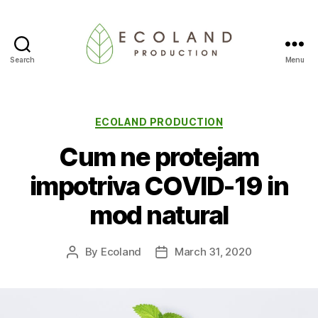
Search
Menu
Ecoland
Production
-
Blog
Categories
ECOLAND PRODUCTION
Cum ne protejam
impotriva COVID-19 in
mod natural
By
Ecoland
March 31, 2020
Post
Post
author
date