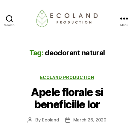
Search
Menu
Ecoland
Production
-
Blog
Tag:
deodorant natural
Categories
ECOLAND PRODUCTION
Apele florale si
beneficiile lor
By
Ecoland
March 26, 2020
Post
Post
author
date