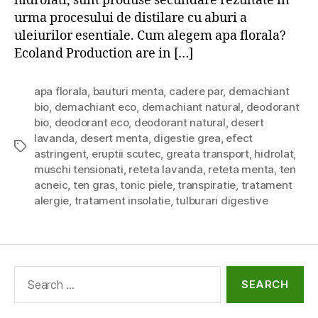
hidrolati, sunt produse secundare rezultate in
urma procesului de distilare cu aburi a
uleiurilor esentiale. Cum alegem apa florala?
Ecoland Production are in […]
apa florala
,
bauturi menta
,
cadere par
,
demachiant
bio
,
demachiant eco
,
demachiant natural
,
deodorant
bio
,
deodorant eco
,
deodorant natural
,
desert
lavanda
,
desert menta
,
digestie grea
,
efect
Tags
astringent
,
eruptii scutec
,
greata transport
,
hidrolat
,
muschi tensionati
,
reteta lavanda
,
reteta menta
,
ten
acneic
,
ten gras
,
tonic piele
,
transpiratie
,
tratament
alergie
,
tratament insolatie
,
tulburari digestive
Search
for: