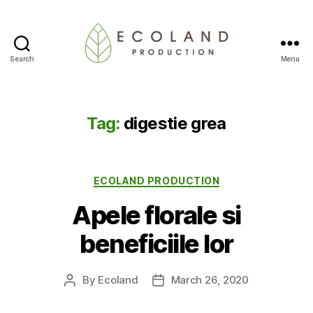
Search
Menu
Ecoland
Production
-
Blog
Tag:
digestie grea
Categories
ECOLAND PRODUCTION
Apele florale si
beneficiile lor
By
Ecoland
March 26, 2020
Post
Post
author
date