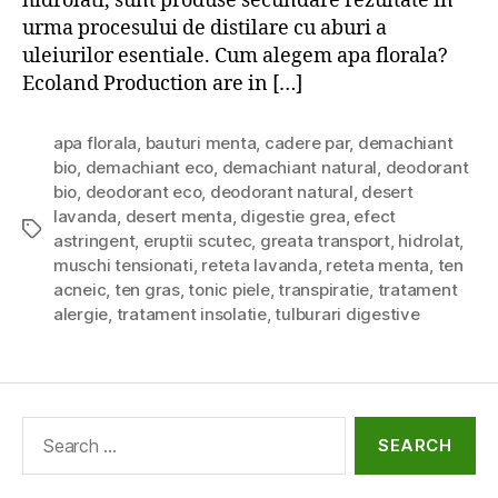
hidrolati, sunt produse secundare rezultate in
urma procesului de distilare cu aburi a
uleiurilor esentiale. Cum alegem apa florala?
Ecoland Production are in […]
apa florala
,
bauturi menta
,
cadere par
,
demachiant
bio
,
demachiant eco
,
demachiant natural
,
deodorant
bio
,
deodorant eco
,
deodorant natural
,
desert
lavanda
,
desert menta
,
digestie grea
,
efect
Tags
astringent
,
eruptii scutec
,
greata transport
,
hidrolat
,
muschi tensionati
,
reteta lavanda
,
reteta menta
,
ten
acneic
,
ten gras
,
tonic piele
,
transpiratie
,
tratament
alergie
,
tratament insolatie
,
tulburari digestive
Search
for: