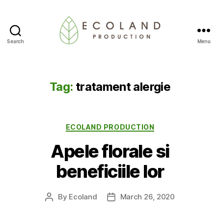
Search
Menu
Ecoland
Production
-
Blog
Tag:
tratament alergie
Categories
ECOLAND PRODUCTION
Apele florale si
beneficiile lor
By
Ecoland
March 26, 2020
Post
Post
author
date