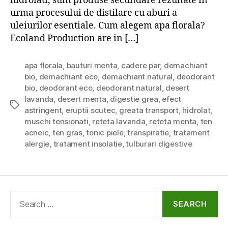
hidrolati, sunt produse secundare rezultate in
urma procesului de distilare cu aburi a
uleiurilor esentiale. Cum alegem apa florala?
Ecoland Production are in […]
apa florala
,
bauturi menta
,
cadere par
,
demachiant
bio
,
demachiant eco
,
demachiant natural
,
deodorant
bio
,
deodorant eco
,
deodorant natural
,
desert
lavanda
,
desert menta
,
digestie grea
,
efect
Tags
astringent
,
eruptii scutec
,
greata transport
,
hidrolat
,
muschi tensionati
,
reteta lavanda
,
reteta menta
,
ten
acneic
,
ten gras
,
tonic piele
,
transpiratie
,
tratament
alergie
,
tratament insolatie
,
tulburari digestive
Search
for: