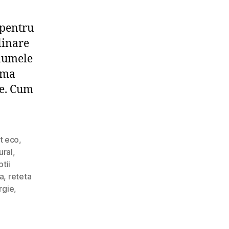
 pentru
linare
 numele
rma
le. Cum
t eco
,
ural
,
tii
a
,
reteta
rgie
,