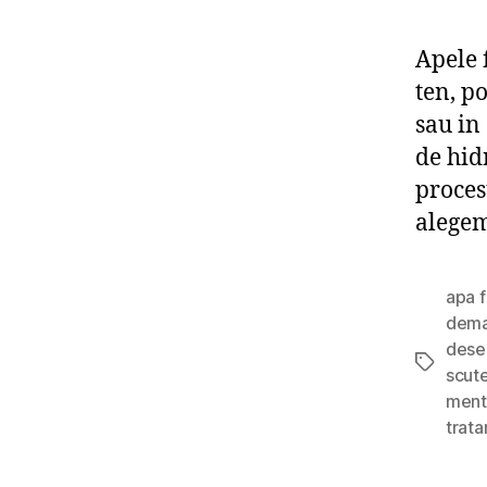
Apele 
ten, p
sau in
de hid
proces
alegem
apa f
dema
dese
Tags
scut
ment
trata