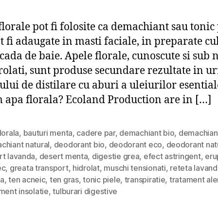
florale pot fi folosite ca demachiant sau tonic
ot fi adaugate in masti faciale, in preparate cu
 cada de baie. Apele florale, cunoscute si sub
rolati, sunt produse secundare rezultate in u
ului de distilare cu aburi a uleiurilor esentia
 apa florala? Ecoland Production are in […]
lorala
,
bauturi menta
,
cadere par
,
demachiant bio
,
demachian
chiant natural
,
deodorant bio
,
deodorant eco
,
deodorant nat
rt lavanda
,
desert menta
,
digestie grea
,
efect astringent
,
erup
ec
,
greata transport
,
hidrolat
,
muschi tensionati
,
reteta lavand
a
,
ten acneic
,
ten gras
,
tonic piele
,
transpiratie
,
tratament ale
ment insolatie
,
tulburari digestive