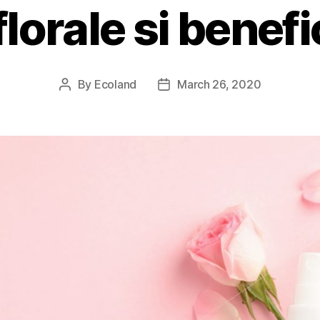
lorale si benefic
By
Ecoland
March 26, 2020
Post
Post
author
date